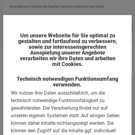
Direkt
Eine Stiftung im Verband der Friedrich-Naumann-Stiftung für die Freiheit
zum
Inhalt
Um unsere Webseite für Sie optimal zu
gestalten und fortlaufend zu verbessern,
sowie zur interessensgerechten
Ausspielung unserer Angebote
Publikationen
verarbeiten wir Ihre Daten und arbeiten
mit Cookies.
Hier finden Sie eine Übersicht der von der Reinhold-Maier-
Technisch notwendigen Funktionsumfang
Stiftung herausgegebenen Schriften. Vorrätige
verwenden.
Publikationen können Sie gegen Portoübernahme und
Wir nutzen Ihre Daten ausschließlich, um die
die Schutzgebühr (sofern angegeben) per Mail
technisch notwendige Funktionsfähigkeit zu
an
post@reinhold-maier-stiftung.de
bestellen.
gewährleisten. Die Verarbeitung findet nur auf
unseren eigenen Systemen statt. Auf einigen Seiten
können daher Inhalte nichtangezeigt werden. Sie
können den Zugriff auf die Inhalte ggf. individuell