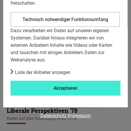
freischalten.
Technisch notwendiger Funktionsumfang
Dazu verarbeiten wir Daten auf unseren eigenen
Systemen. Darüber hinaus integrieren wir von
Facebook
externen Anbietern Inhalte wie Videos oder Karten
Embed
und tauschen mit einigen Anbietern Daten zur
/
Webanalyse aus.
Facebook
Connect
Liste der Anbieter anzeigen
Twitter
Liste
Akzeptieren
Embed
der
Anbieter:
Instagram
Facebook
Liberale Perspektiven '78
Embed
Embed
Datenschutz
Impressum
Reden auf dem Dreikönigstreffen 1978.
/
Youtube
Facebook