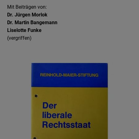
Embed
Connect,
Mit Beiträgen von:
Google
Dr. Jürgen Morlok
Google
Maps
Dr. Martin Bangemann
Maps
Embed,
Liselotte Funke
Embed
Instagram
(vergriffen)
Embed,
Twitter
Embed,
Youtube
Embed