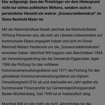
Facebook
klar aufgezeigt, dass der Preisträger vor dem Hintergrund
Embed
Connect,
nicht nur seines politischen Wirkens, sondern auch in
Google
persönlicher Hinsicht ein wahrer „Graswurzeldemokrat“ im
Google
Maps
Sinne Reinhold Maier ist.
Maps
Embed,
Embed
Mit der Reinhold-Maier-Nadel zeichnet die Reinhold-Maier-
Instagram
Stiftung Personen aus, die sich als Liberale insbesondere auf
Embed,
kommunaler Ebene engagiert haben und sich im Sinne
Twitter
Reinhold Maiers Verdienste um die „Graswurzeldemokratie“
Embed,
erworben haben. Manfred Will begann sein Berufsleben 1964
Youtube
als Verwaltungslehrling bei der Gemeinde Eggenstein, legte
Embed
1968 die Prüfung für den mittleren
Kommunalverwaltungsdienst und 1971 die Prüfung für den
gehobenen Kommunalverwaltungsdienst als Diplom-
Verwaltungswirt (FH) ab und wechselte ein Jahr später als
Kommunaler Finanzprüfer zur Gemeindeprüfungsanstalt
Baden-Württemberg. Seit 1999 ist er freiberuflich tätig.
Manfred Will ist seit mehr als fünf Jahrzehnten für die