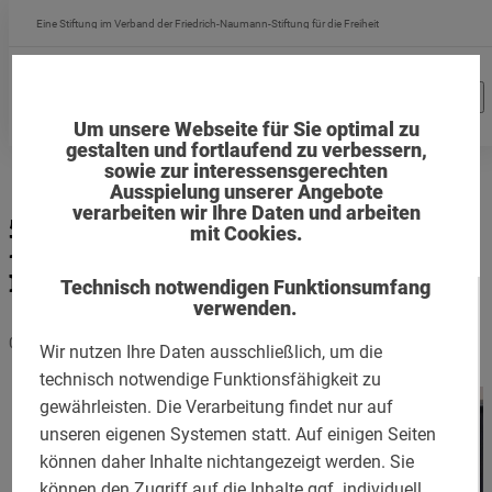
Direkt
Eine Stiftung im Verband der Friedrich-Naumann-Stiftung für die Freiheit
zum
Inhalt
Um unsere Webseite für Sie optimal zu
gestalten und fortlaufend zu verbessern,
sowie zur interessensgerechten
Ausspielung unserer Angebote
„Ein Macher, dessen
verarbeiten wir Ihre Daten und arbeiten
mit Cookies.
Lebensleistung bis heute
nachwirkt“
Technisch notwendigen Funktionsumfang
verwenden.
09.05.2022
Wir nutzen Ihre Daten ausschließlich, um die
technisch notwendige Funktionsfähigkeit zu
gewährleisten. Die Verarbeitung findet nur auf
unseren eigenen Systemen statt. Auf einigen Seiten
können daher Inhalte nichtangezeigt werden. Sie
können den Zugriff auf die Inhalte ggf. individuell