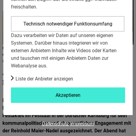
freischalten.
Technisch notwendiger Funktionsumfang
Dazu verarbeiten wir Daten auf unseren eigenen
Systemen. Darüber hinaus integrieren wir von
Facebook
Manfred Will wurde in Karlsruhe für sein kommunalpolitisches und
externen Anbietern Inhalte wie Videos oder Karten
Embed
ehrenamtliches Engagement mit der Reinhold Maier-Nadel
und tauschen mit einigen Anbietern Daten zur
ausgezeichnet © Reinhold-Maier-Stiftung
/
Webanalyse aus.
Facebook
Verleihung der Reinhold-Maier-Nadel an
Connect
Liste der Anbieter anzeigen
Manfred Will
Twitter
Liste
Akzeptieren
Embed
der
Im Mai wurde der ehemalige Bürgermeister von
Anbieter:
Eggenstein-Leopoldshafen, Manfred Wil,l im Rahmen eines
Instagram
Facebook
Festaktes im Festsaal in der Durlacher Karlsburg für sein
Embed
Embed
kommunalpolitisches und ehrenamtliches Engagement mit
Datenschutz
Impressum
/
der Reinhold Maier-Nadel ausgezeichnet. Der Abend hat
Youtube