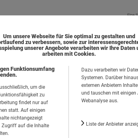
Eine S
Um unsere Webseite für Sie optimal zu gestalten und
ortlaufend zu verbessern, sowie zur interessensgerecht
rainings
sspielung unserer Angebote verarbeiten wir Ihre Daten 
arbeiten mit Cookies.
par excellence“ - Verleih
igen Funktionsumfang
Dazu verarbeiten wir Date
enden.
Systemen. Darüber hinaus 
Facebook
externen Anbietern Inhalt
usschließlich, um die
Embed
und tauschen mit einigen 
unktionsfähigkeit zu
/
Webanalyse aus.
rbeitung findet nur auf
Facebook
en statt. Auf einigen
Connect
halte nichtangezeigt
Liste der Anbieter anzei
Zugriff auf die Inhalte
Twitter
lten.
Embed
Liste