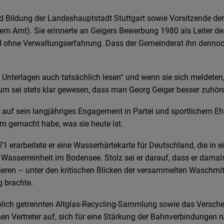
nd Bildung der
Landeshauptstadt Stuttgart sowie Vorsitzende der
sem Amt). Sie erinnerte an Geigers Bewerbung 1980 als Leiter d
 ohne Verwaltungserfahrung. Dass der Gemeinderat ihn dennoch 
ihre Unterlagen auch tatsächlich lesen“ und wenn sie sich meldet
m sei stets klar gewesen, dass man Georg Geiger besser zuhöre
 auf sein langjähriges Engagement in Partei und sportlichem E
 gemacht habe, was sie heute ist.
1971 erarbeitete er eine Wasserhärtekarte für Deutschland, die
asserreinheit im Bodensee. Stolz sei er darauf, dass er damal
ren – unter den kritischen Blicken der versammelten Waschmittel
 brachte.
farblich getrennten Altglas-Recycling-Sammlung sowie das Vers
en Vertreter auf, sich für eine Stärkung der Bahnverbindungen