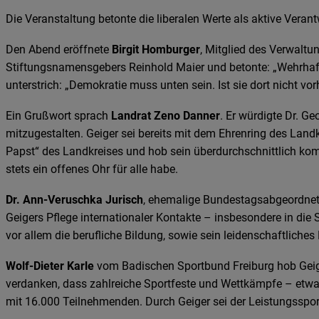
Die Veranstaltung betonte die liberalen Werte als aktive Ver
Den Abend eröffnete
Birgit Homburger
, Mitglied des Verwaltu
Stiftungsnamensgebers Reinhold Maier und betonte: „Wehrhafte 
unterstrich:
„Demokratie muss unten sein. Ist sie dort nicht vo
Ein Grußwort sprach
Landrat Zeno Danner
. Er würdigte Dr. G
mitzugestalten. Geiger sei bereits mit dem Ehrenring des Land
Papst“ des Landkreises und hob sein überdurchschnittlich komp
stets ein offenes Ohr für alle habe.
Dr. Ann-Veruschka Jurisch
, ehemalige Bundestagsabgeordnete
Geigers Pflege internationaler Kontakte – insbesondere in die 
vor allem die berufliche Bildung, sowie sein leidenschaftlic
Wolf-Dieter Karle
vom Badischen Sportbund Freiburg hob Geige
verdanken, dass zahlreiche Sportfeste und Wettkämpfe – etwa
mit 16.000 Teilnehmenden. Durch Geiger sei der Leistungsspo