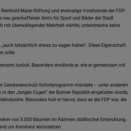
 Reinhold-Maier-Stiftung und ehemalige Vorsitzende der FDP-
es neu geschaffenen Amts für Sport und Bäder der Stadt
mit überwältigender Mehrheit wählte, unterstreiche seine
en, „auch tatsächlich etwas zu sagen haben“. Diese Eigenschaft
n solle.
hrenamt zurück. Besonders erwähnte er, wie er gemeinsam mit
 in ein Gewässerschutz-Sofortprogramm mündete – unter anderem
s in den „langen Eugen“ der Bonner Republik eingeladen wurde,
industrie. Besonders hob er hervor, dass es die FDP war, die
chenken von 5.000 Bäumen im Rahmen städtischer Entwicklung.
 rund um Konstanz einzusetzen.