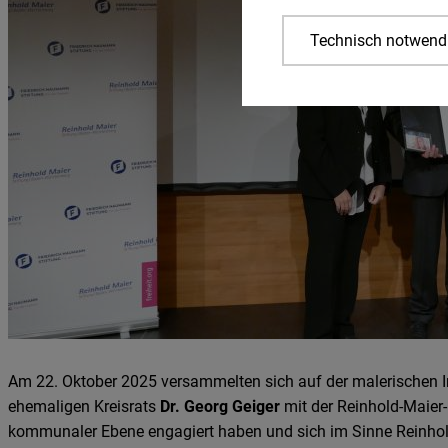
Technisch notwend
Am 22. Oktober 2025 versammelten sich auf der malerischen In
ehemaligen Kreisrats
Dr. Georg Geiger
mit der Reinhold-Maier
kommunaler Ebene engagiert haben und sich im Sinne Reinhol