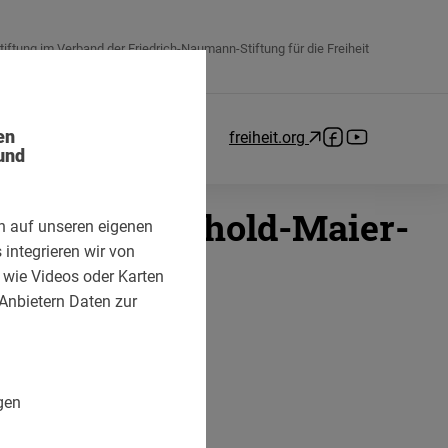
tiftung im Verband der Friedrich-Naumann-Stiftung für die Freiheit
en
freiheit.org
und
ung der Reinhold-Maier-
n auf unseren eigenen
integrieren wir von
e wie Videos oder Karten
Anbietern Daten zur
gen