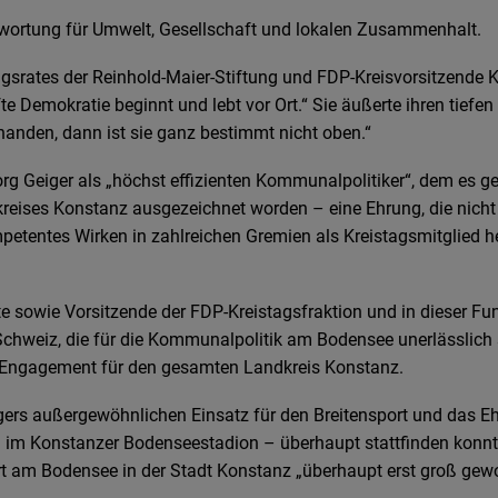
antwortung für Umwelt, Gesellschaft und lokalen Zusammenhalt.
ngsrates der Reinhold-Maier-Stiftung und FDP-Kreisvorsitzende 
Demokratie beginnt und lebt vor Ort.“ Sie äußerte ihren tiefen
rhanden, dann ist sie ganz bestimmt nicht oben.“
eorg Geiger als „höchst effizienten Kommunalpolitiker“, dem es 
kreises Konstanz ausgezeichnet worden – eine Ehrung, die nicht
etentes Wirken in zahlreichen Gremien als Kreistagsmitglied her
 sowie Vorsitzende der FDP-Kreistagsfraktion und in dieser Fu
Schweiz, die für die Kommunalpolitik am Bodensee unerlässlich s
hes Engagement für den gesamten Landkreis Konstanz.
rs außergewöhnlichen Einsatz für den Breitensport und das Eh
 im Konstanzer Bodenseestadion – überhaupt stattfinden konnt
rt am Bodensee in der Stadt Konstanz „überhaupt erst groß gew