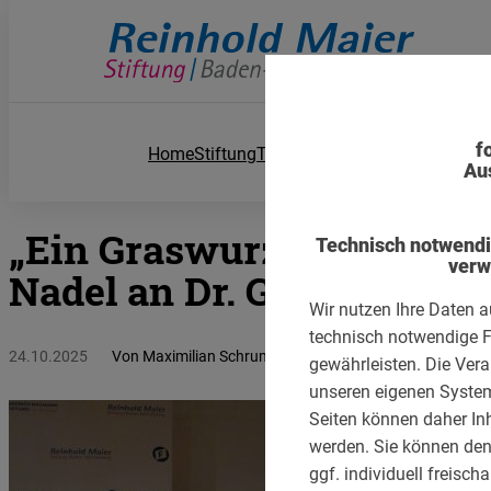
Direkt
zum
Inhalt
f
Home
Stiftung
Team
Ehrungen
Publikationen
T
Au
„Ein Graswurzeldemokrat 
Technisch notwend
verw
Nadel an Dr. Georg Geiger
Wir nutzen Ihre Daten a
technisch notwendige F
24.10.2025
Von
Maximilian Schrumpf
gewährleisten. Die Vera
unseren eigenen System
Seiten können daher In
werden. Sie können den 
ggf. individuell freischa