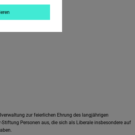
ieren
verwaltung zur feierlichen Ehrung des langjährigen
-Stiftung Personen aus, die sich als Liberale insbesondere auf
haben.