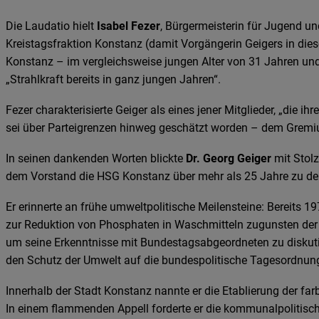
Die Laudatio hielt
Isabel Fezer
, Bürgermeisterin für Jugend u
Kreistagsfraktion Konstanz (damit Vorgängerin Geigers in die
Konstanz – im vergleichsweise jungen Alter von 31 Jahren und
„Strahlkraft bereits in ganz jungen Jahren“.
Fezer charakterisierte Geiger als eines jener Mitglieder, „die 
sei über Parteigrenzen hinweg geschätzt worden – dem Gremiu
In seinen dankenden Worten blickte
Dr. Georg Geiger
mit Stolz
dem Vorstand die HSG Konstanz über mehr als 25 Jahre zu dem
Er erinnerte an frühe umweltpolitische Meilensteine: Bereits 
zur Reduktion von Phosphaten in Waschmitteln zugunsten der W
um seine Erkenntnisse mit Bundestagsabgeordneten zu diskutie
den Schutz der Umwelt auf die bundespolitische Tagesordnung
Innerhalb der Stadt Konstanz nannte er die Etablierung der 
In einem flammenden Appell forderte er die kommunalpolitisch